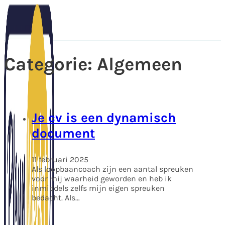
Categorie:
Algemeen
Je cv is een dynamisch
document
11 februari 2025
Als loopbaancoach zijn een aantal spreuken
voor mij waarheid geworden en heb ik
inmiddels zelfs mijn eigen spreuken
bedacht. Als…