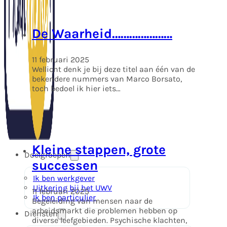
De Waarheid…………………
11 februari 2025
Wellicht denk je bij deze titel aan één van de
bekendere nummers van Marco Borsato,
toch bedoel ik hier iets…
Kleine stappen, grote
Doelgroepen
successen
Ik ben werkgever
Uitkering bij het UWV
11 februari 2025
Ik ben particulier
Begeleiding van mensen naar de
arbeidsmarkt die problemen hebben op
Diensten
diverse leefgebieden. Psychische klachten,