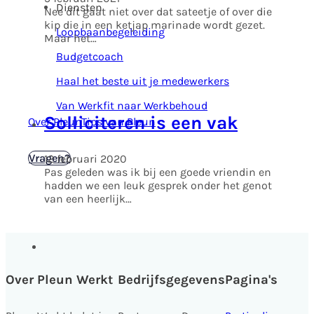
Diensten
Nee dit gaat niet over dat sateetje of over die
kip die in een ketjap marinade wordt gezet.
Loopbaanbegeleiding
Maar het…
Budgetcoach
Haal het beste uit je medewerkers
Van Werkfit naar Werkbehoud
Solliciteren is een vak
Over Pleun
Tips van Pleun
Kennismaken
Vragen?
12 februari 2020
Pas geleden was ik bij een goede vriendin en
hadden we een leuk gesprek onder het genot
van een heerlijk…
Over Pleun Werkt
Bedrijfsgegevens
Pagina's