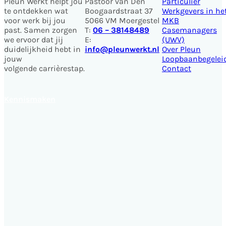
Pleun Werkt helpt jou
Pastoor van Den
Particulier
te ontdekken wat
Boogaardstraat 37
Werkgevers in he
voor werk bij jou
5066 VM Moergestel
MKB
past. Samen zorgen
T:
06 – 38148489
Casemanagers
we ervoor dat jij
E:
(UWV)
duidelijkheid hebt in
info@pleunwerkt.nl
Over Pleun
jouw
Loopbaanbegelei
volgende carrièrestap.
Contact
Kennismaken