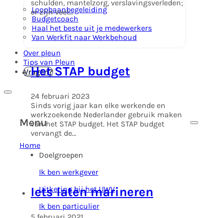
schulden, mantelzorg, verslavingsverleden;
Loopbaanbegeleiding
er zijn veel…
Budgetcoach
Haal het beste uit je medewerkers
Van Werkfit naar Werkbehoud
Over pleun
Tips van Pleun
Het STAP budget
Kennismaken
Vragen?
24 februari 2023
Sinds vorig jaar kan elke werkende en
werkzoekende Nederlander gebruik maken
Menu
van het STAP budget. Het STAP budget
vervangt de…
Home
Doelgroepen
Ik ben werkgever
Iets laten marineren
Uitkering bij het UWV
Ik ben particulier
5 februari 2021