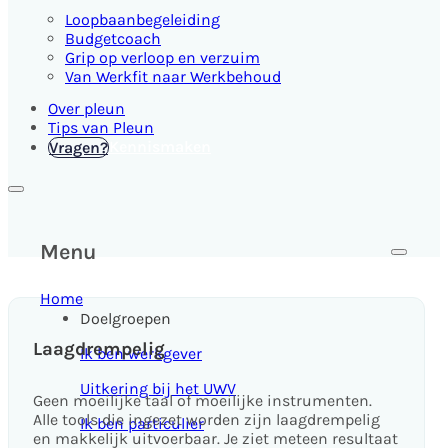
Loopbaanbegeleiding
Budgetcoach
Grip op verloop en verzuim
Van Werkfit naar Werkbehoud
Over pleun
Tips van Pleun
Kennismaken
Vragen?
Menu
Home
Doelgroepen
Laagdrempelig
Ik ben werkgever
Uitkering bij het UWV
Geen moeilijke taal of moeilijke instrumenten.
Alle tools die ingezet worden zijn laagdrempelig
Ik ben particulier
en makkelijk uitvoerbaar. Je ziet meteen resultaat