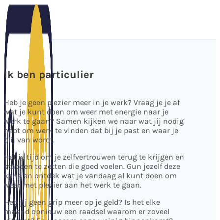
Ik ben particulier
Heb je geen plezier meer in je werk? Vraag je je af
wat je kunt doen om weer met energie naar je
werk te gaan? Samen kijken we naar wat jij nodig
hebt om werk te vinden dat bij je past en waar je
blij van wordt.
Het is tijd om je zelfvertrouwen terug te krijgen en
stappen te zetten die goed voelen. Gun jezelf deze
kans en ontdek wat je vandaag al kunt doen om
weer met plezier aan het werk te gaan.
Heb jij geen grip meer op je geld? Is het elke
maand opnieuw een raadsel waarom er zoveel