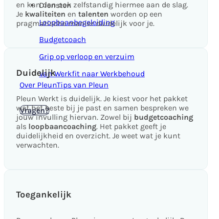
en kan dan ook zelfstandig hiermee aan de slag.
Diensten
Je
kwaliteiten
en
talenten
worden op een
Loopbaanbegeleiding
pragmatische manier duidelijk voor je.
Budgetcoach
Grip op verloop en verzuim
Duidelijk
Van Werkfit naar Werkbehoud
Over Pleun
Tips van Pleun
Pleun Werkt is duidelijk. Je kiest voor het pakket
wat het beste bij je past en samen bespreken we
Kennismaken
Vragen?
jouw invulling hiervan. Zowel bij
budgetcoaching
als
loopbaancoaching
. Het pakket geeft je
duidelijkheid en overzicht. Je weet wat je kunt
verwachten.
Toegankelijk