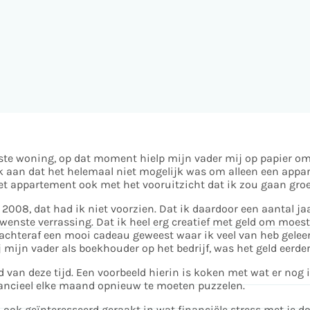
rste woning, op dat moment hielp mijn vader mij op papier om
 aan dat het helemaal niet mogelijk was om alleen een appar
t appartement ook met het vooruitzicht dat ik zou gaan groei
2008, dat had ik niet voorzien. Dat ik daardoor een aantal jaa
ewenste verrassing. Dat ik heel erg creatief met geld om moe
 achteraf een mooi cadeau geweest waar ik veel van heb geleer
j mijn vader als boekhouder op het bedrijf, was het geld eer
rd van deze tijd. Een voorbeeld hierin is koken met wat er nog
nancieel elke maand opnieuw te moeten puzzelen.
ook geïnteresseerd geraakt in wat financiële stress met je do