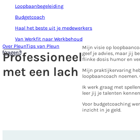
Loopbaanbegeleiding
Budgetcoach
Haal het beste uit je medewerkers
Van Werkfit naar Werkbehoud
Over Pleun
Tips van Pleun
Mijn visie op loopbaancoa
Kennismaken
Vragen?
Professioneel
geef je advies, maar jij 
flinke dosis humor en ver
met een lach
Mijn praktijkervaring he
loopbaancoach noemen. O
Ik werk graag met spelle
leer jij je talenten kennen
Voor budgetcoaching werk 
inzicht in je geld.