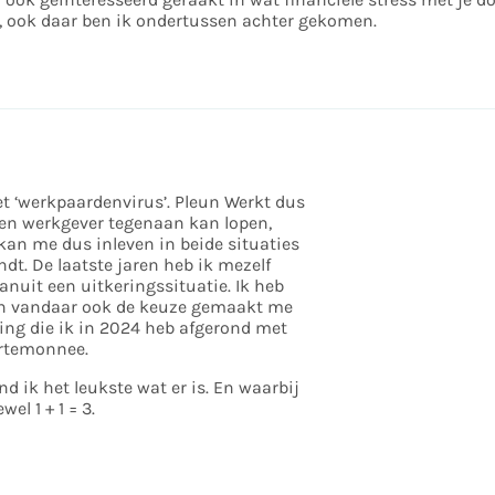
n, ook daar ben ik ondertussen achter gekomen.
 ‘werkpaardenvirus’. Pleun Werkt dus
 en werkgever tegenaan kan lopen,
kan me dus inleven in beide situaties
dt. De laatste jaren heb ik mezelf
vanuit een uitkeringssituatie. Ik heb
en vandaar ook de keuze gemaakt me
hing die ik in 2024 heb afgerond met
ortemonnee.
ik het leukste wat er is. En waarbij
el 1 + 1 = 3.