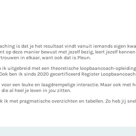
ching is dat je het resultaat vindt vanuit iemands eigen kwali
bent op deze manier bewust met jezelf bezig, leert jezelf kenne
trouwen in elkaar, want ook dat is Pleun.
b ik uitgebreid met een theoretische loopbaancoach-opleidin
ok ben ik sinds 2020 gecertificeerd Register Loopbaancoach
n voor een leuke en laagdrempelige interactie. Maar ook met 
 die al heel je leven in jou zitten.
ik met pragmatische overzichten en tabellen. Zo heb jij snel 