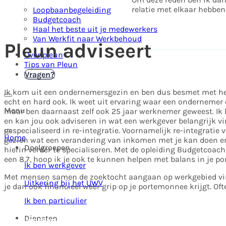
relatie met elkaar hebbe
Loopbaanbegeleiding
Budgetcoach
Haal het beste uit je medewerkers
Van Werkfit naar Werkbehoud
Pleun adviseert
Over pleun
Tips van Pleun
Kennismaken
Vragen?
Ik kom uit een ondernemersgezin en ben dus besmet met het
echt en hard ook. Ik weet uit ervaring waar een ondernemer
Menu
maar ben daarnaast zelf ook 25 jaar werknemer geweest. Ik 
en kan jou ook adviseren in wat een werkgever belangrijk vin
gespecialiseerd in re-integratie. Voornamelijk re-integratie 
Home
gezien wat een verandering van inkomen met je kan doen 
Doelgroepen
hierin verder te specialiseren. Met de opleiding Budgetcoac
een 8,7, hoop ik je ook te kunnen helpen met balans in je p
Ik ben werkgever
Met mensen samen de zoektocht aangaan op werkgebied vind 
Uitkering bij het UWV
je dan ook financieel weer grip op je portemonnee krijgt. Oftew
Ik ben particulier
Diensten
Kennismaken