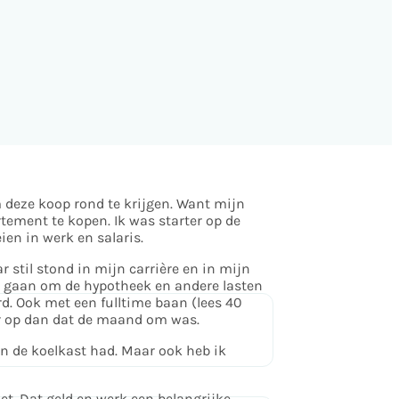
 deze koop rond te krijgen. Want mijn
tement te kopen. Ik was starter op de
en in werk en salaris.
r stil stond in mijn carrière en in mijn
st gaan om de hypotheek en andere lasten
d. Ook met een fulltime baan (lees 40
der op dan dat de maand om was.
 in de koelkast had. Maar ook heb ik
et. Dat geld en werk een belangrijke