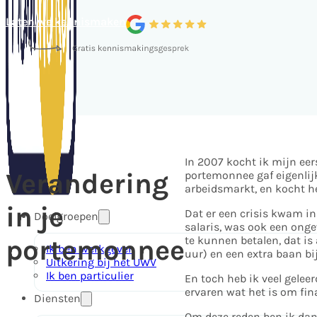
Laten we kennismaken
In 2007 kocht ik mijn ee
Verandering
portemonnee gaf eigenlijk
arbeidsmarkt, en kocht he
in je
Dat er een crisis kwam in 
Doelgroepen
salaris, was ook een ong
te kunnen betalen, dat is
portemonnee
Ik ben werkgever
uur) en een extra baan bi
Uitkering bij het UWV
Ik ben particulier
En toch heb ik veel gelee
ervaren wat het is om fi
Diensten
Om deze reden ben ik dan 