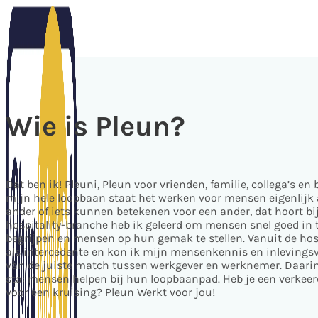
Wie is Pleun?
Dat ben ik! Pleuni, Pleun voor vrienden, familie, collega’s en
mijn hele loopbaan staat het werken voor mensen eigenlijk al
ander of iets kunnen betekenen voor een ander, dat hoort bij
hospitality-branche heb ik geleerd om mensen snel goed in t
begrijpen en mensen op hun gemak te stellen. Vanuit de hos
als intercedente en kon ik mijn mensenkennis en inlevings
van de juiste match tussen werkgever en werknemer. Daarin 
sta: mensen helpen bij hun loopbaanpad. Heb je een verkeerd
voor een kruising? Pleun Werkt voor jou!