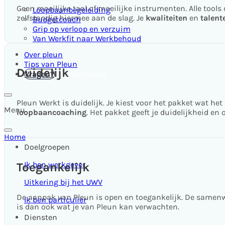
Geen moeilijke taal of moeilijke instrumenten. Alle tool
Loopbaanbegeleiding
zelfstandig hiermee aan de slag. Je
kwaliteiten
en
talent
Budgetcoach
Grip op verloop en verzuim
Van Werkfit naar Werkbehoud
Over pleun
Tips van Pleun
Duidelijk
Kennismaken
Vragen?
Pleun Werkt is duidelijk. Je kiest voor het pakket wat he
Menu
loopbaancoaching
. Het pakket geeft je duidelijkheid en
Home
Doelgroepen
Ik ben werkgever
Toegankelijk
Uitkering bij het UWV
De aanpak van Pleun is open en toegankelijk. De samenwe
Ik ben particulier
is dan ook wat je van Pleun kan verwachten.
Diensten