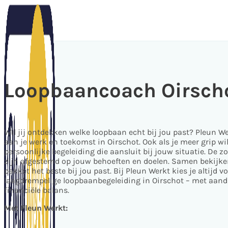
Loopbaancoach Oirsch
Wil jij ontdekken welke loopbaan echt bij jou past? Pleun We
aan je werk en toekomst in Oirschot. Ook als je meer grip wilt
persoonlijke begeleiding die aansluit bij jouw situatie. De
zijn afgestemd op jouw behoeften en doelen. Samen bekijken
pakket het beste bij jou past. Bij Pleun Werkt kies je altijd v
laagdrempelige loopbaanbegeleiding in Oirschot – met aanda
financiële balans.
Met Pleun Werkt: