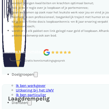
worden je eigen kwaliteiten en krachten optimaal benut;
heb je weer regie over je loopbaan of je portemonnee;
gaan we samen op zoek naar het leukste werk voor jou en vind je jo
doorloop je een professioneel, toegankelijk traject met humor en ee
krijg je een flinke dosis loopbaankennis -en 8 jaar ervaring verpak
Loopbaancoach;
wordt er in elk pakket een link gelegd naar geld of loopbaan. Afhank
andere onderwerp ook aan bod.
Laten we kennismaken
Doelgroepen
Ik ben werkgever
Uitkering bij het UWV
Ik ben particulier
Laagdrempelig
Diensten