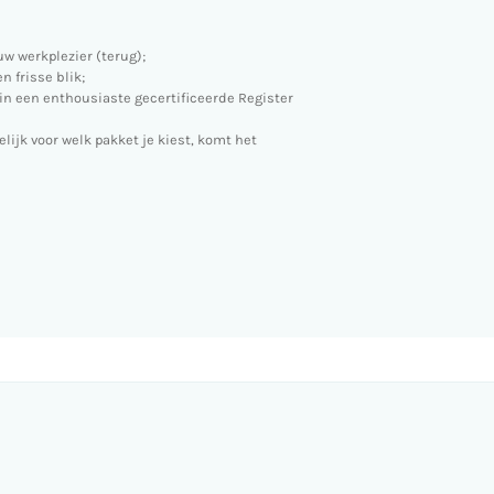
uw werkplezier (terug);
n frisse blik;
t in een enthousiaste gecertificeerde Register
elijk voor welk pakket je kiest, komt het