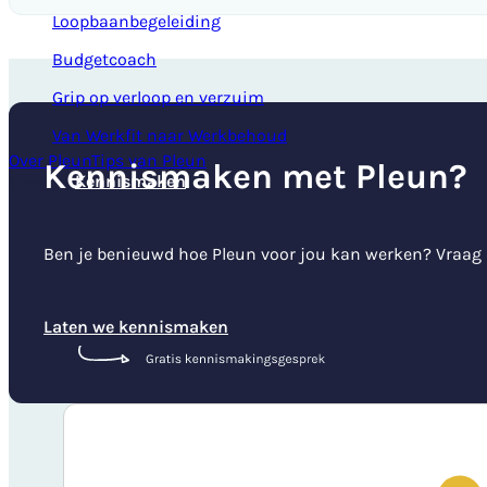
Loopbaanbegeleiding
Budgetcoach
Grip op verloop en verzuim
Van Werkfit naar Werkbehoud
Over Pleun
Tips van Pleun
Kennismaken met Pleun?
Kennismaken
Vragen?
Ben je benieuwd hoe Pleun voor jou kan werken? Vraag
Laten we kennismaken