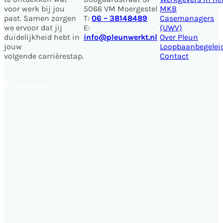
voor werk bij jou
5066 VM Moergestel
MKB
past. Samen zorgen
T:
06 – 38148489
Casemanagers
we ervoor dat jij
E:
(UWV)
duidelijkheid hebt in
info@pleunwerkt.nl
Over Pleun
jouw
Loopbaanbegelei
volgende carrièrestap.
Contact
Kennismaken