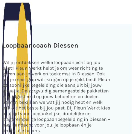
Loopbaancoach Diessen
Wil jij ontdekken welke loopbaan echt bij jou
past? Pleun Werkt helpt je om weer richting te
geven aan je werk en toekomst in Diessen. Ook
als je meer grip wilt krijgen op je geld, biedt Pleun
persoonlijke begeleiding die aansluit bij jouw
situatie. De zorgvuldig samengestelde pakketten
zijn afgestemd op jouw behoeften en doelen.
Samen bekijken we wat jij nodig hebt en welk
pakket het beste bij jou past. Bij Pleun Werkt kies
je altijd voor toegankelijke, duidelijke en
laagdrempelige loopbaanbegeleiding in Diessen –
met aandacht voor jou, je loopbaan én je
financiële balans.