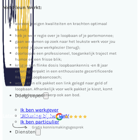
Met Pleun Werkt:
worden je eigen kwaliteiten en krachten optimaal
benut;
heb je weer regie over je loopbaan of je portemonnee;
gaan we samen op zoek naar het leukste werk voor jou
en vind je jouw werkplezier (terug);
doorloop je een professioneel, toegankelijk traject met
humor en een frisse blik;
krijg je een flinke dosis loopbaankennis -en 8 jaar
ervaring verpakt in een enthousiaste gecertificeerde
Register Loopbaancoach;
wordt er in elk pakket een link gelegd naar geld of
loopbaan. Afhankelijk voor welk pakket je kiest, komt
Doelgroepen
het andere onderwerp ook aan bod.
Ik ben werkgever
Laten we kennismaken
Uitkering bij het UWV
Ik ben particulier
Diensten