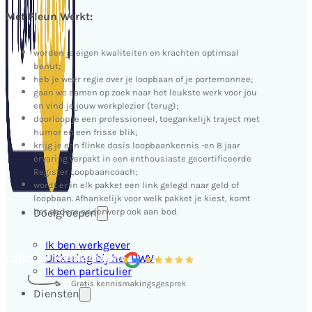
Met Pleun Werkt:
worden je eigen kwaliteiten en krachten optimaal
benut;
heb je weer regie over je loopbaan of je portemonnee;
gaan we samen op zoek naar het leukste werk voor jou
en vind je jouw werkplezier (terug);
doorloop je een professioneel, toegankelijk traject met
humor en een frisse blik;
krijg je een flinke dosis loopbaankennis -en 8 jaar
ervaring verpakt in een enthousiaste gecertificeerde
Register Loopbaancoach;
wordt er in elk pakket een link gelegd naar geld of
loopbaan. Afhankelijk voor welk pakket je kiest, komt
Doelgroepen
het andere onderwerp ook aan bod.
Ik ben werkgever
Laten we kennismaken
Uitkering bij het UWV
Ik ben particulier
Diensten