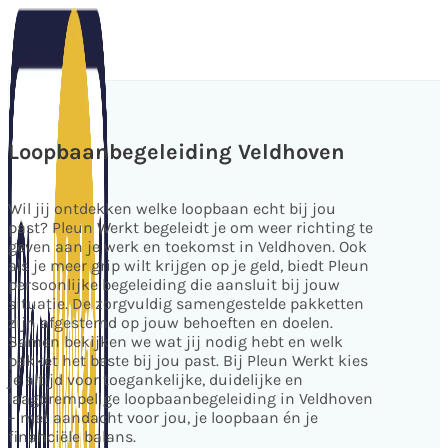
Loopbaanbegeleiding Veldhoven
Wil jij ontdekken welke loopbaan echt bij jou
past? Pleun Werkt begeleidt je om weer richting te
geven aan je werk en toekomst in Veldhoven. Ook
als je meer grip wilt krijgen op je geld, biedt Pleun
persoonlijke begeleiding die aansluit bij jouw
situatie. De zorgvuldig samengestelde pakketten
zijn afgestemd op jouw behoeften en doelen.
Samen bekijken we wat jij nodig hebt en welk
pakket het beste bij jou past. Bij Pleun Werkt kies
je altijd voor toegankelijke, duidelijke en
laagdrempelige loopbaanbegeleiding in Veldhoven
– met aandacht voor jou, je loopbaan én je
financiële balans.