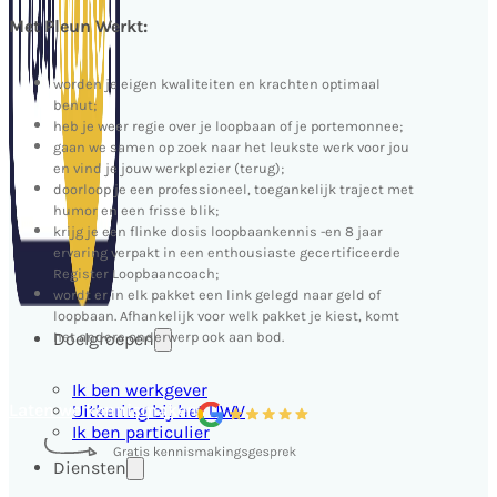
Met Pleun Werkt:
worden je eigen kwaliteiten en krachten optimaal
benut;
heb je weer regie over je loopbaan of je portemonnee;
gaan we samen op zoek naar het leukste werk voor jou
en vind je jouw werkplezier (terug);
doorloop je een professioneel, toegankelijk traject met
humor en een frisse blik;
krijg je een flinke dosis loopbaankennis -en 8 jaar
ervaring verpakt in een enthousiaste gecertificeerde
Register Loopbaancoach;
wordt er in elk pakket een link gelegd naar geld of
loopbaan. Afhankelijk voor welk pakket je kiest, komt
Doelgroepen
het andere onderwerp ook aan bod.
Ik ben werkgever
Laten we kennismaken
Uitkering bij het UWV
Ik ben particulier
Diensten