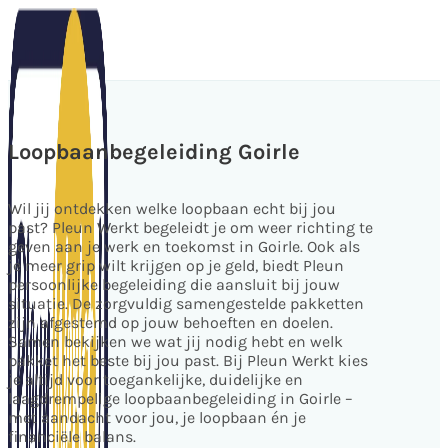
Loopbaanbegeleiding Goirle
Wil jij ontdekken welke loopbaan echt bij jou
past? Pleun Werkt begeleidt je om weer richting te
geven aan je werk en toekomst in Goirle. Ook als
je meer grip wilt krijgen op je geld, biedt Pleun
persoonlijke begeleiding die aansluit bij jouw
situatie. De zorgvuldig samengestelde pakketten
zijn afgestemd op jouw behoeften en doelen.
Samen bekijken we wat jij nodig hebt en welk
pakket het beste bij jou past. Bij Pleun Werkt kies
je altijd voor toegankelijke, duidelijke en
laagdrempelige loopbaanbegeleiding in Goirle –
met aandacht voor jou, je loopbaan én je
financiële balans.